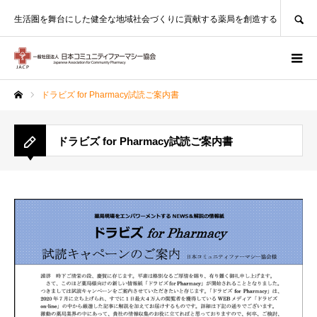
SEARCH
生活圏を舞台にした健全な地域社会づくりに貢献する薬局を創造する
ドラビズ for Pharmacy試読ご案内書
ホーム
ドラビズ for Pharmacy試読ご案内書