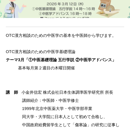
OTC漢
方相談の
ための中
医学の基
本を中医
師から学
びます。
OTC漢
方相談の
ための中
医学基礎理
論
テーマ3月「①中医基礎
理論 五
行学説 ②中医学アドバンス」
基
本毎月第
２週目の
木曜日開
催
講 師
小金井信宏 株式会社日本生体調準医学研究所 所長
講師紹介
：中医師
・中医学
修士
1999
年北京中
医薬大学
・中医学
部卒業
同大学・大学院に日本人として初めて合格し、
中国政府給費留学生として「傷寒論」の研究に従事し