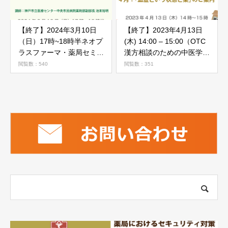
【終了】2024年3月10日
【終了】2023年4月13日
（日）17時~18時半ネオプ
(木) 14:00 – 15:00（OTC
ラスファーマ・薬局セミナ
漢方相談のための中医学の
ー「がん薬物療法勉強会」
基本）4月「血虚という状
閲覧数：540
閲覧数：351
のご案内
態と薬」