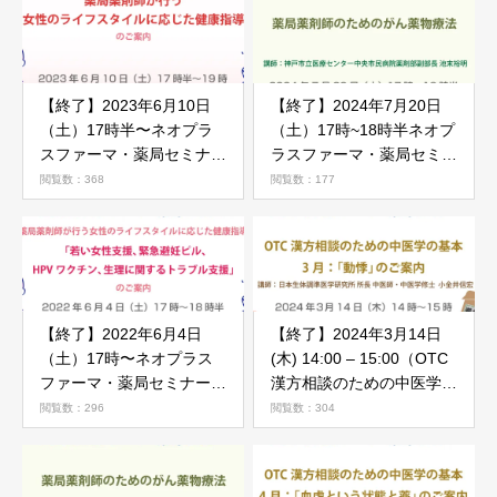
【終了】2023年6月10日
【終了】2024年7月20日
（土）17時半〜ネオプラ
（土）17時~18時半ネオプ
スファーマ・薬局セミナー
ラスファーマ・薬局セミナ
「女性のライフスタイルに
ー「がん薬物療法勉強会」
閲覧数：368
閲覧数：177
応じた健康指導」のご案内
のご案内
【終了】2022年6月4日
【終了】2024年3月14日
（土）17時〜ネオプラス
(木) 14:00 – 15:00（OTC
ファーマ・薬局セミナー
漢方相談のための中医学の
（女性のライフスタイルに
基本）3月「動悸」
閲覧数：296
閲覧数：304
応じた健康指導）のご案内