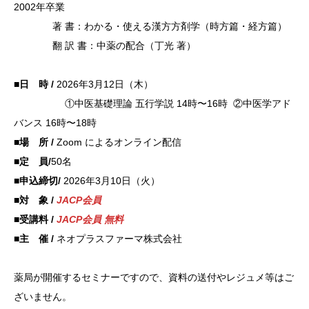
2002年卒業
著 書：わかる・使える漢方方剤学（時方篇・経方篇）
翻 訳 書：中薬の配合（丁光 著）
■日 時 /
2026年3月12日（木）
①中医基礎
理論 五
行学説 14時〜16時 ②中医学アド
バンス 16時〜18時
■場 所 /
Zoom によるオンライン配信
■定 員/
50名
■申込締切/
2026年3月10日（火）
■対 象 /
JACP会員
■受講料 /
JACP会員 無料
■主 催 /
ネオプラスファーマ株式会社
薬局が開催するセミナーですので、資料の送付やレジュメ等はご
ざいません。