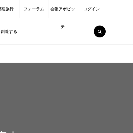
視察旅行
フォーラム
会報アポビッ
ログイン
テ
SEARCH
を創造する