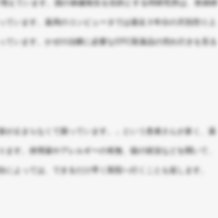
り増えています。国の保健衛生を目的とする同研究所は、疾病研
っています。薬局のコンピュータでは過去３年分の月別売り上
っています。かぜの治療に必要なOTC医薬品の売れ行きを見る
咳が止まらなくて困っています。」という患者さんが多く、薬
ります。併用薬やアレルギーの有無、咳の状況などを聞いて、
合によっては、できるだけ早く医院へ行くことも促します。