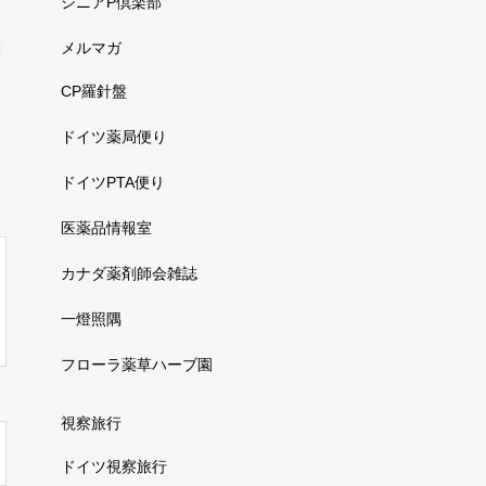
シニアP倶楽部
メルマガ
CP羅針盤
ドイツ薬局便り
ドイツPTA便り
医薬品情報室
カナダ薬剤師会雑誌
一燈照隅
フローラ薬草ハーブ園
視察旅行
ドイツ視察旅行