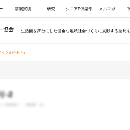
ー
講演実績
研究
シニアP倶楽部
メルマガ
生活圏を舞台にした健全な地域社会づくりに貢献する薬局
ドイツ薬局便り-2
-2
イツ薬局便り
閲覧数：81