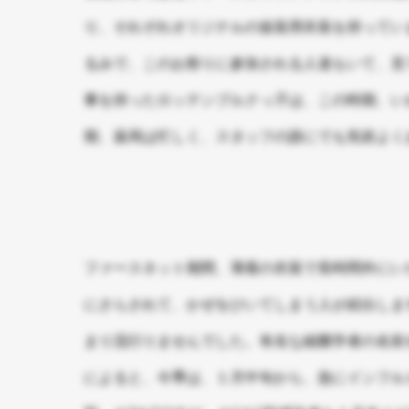
り、それぞれオリジナルの仮装用衣装を持ってい
るみで、このお祭りに参加される人達もいて、見
事を持ったロッテンブルクっ子は、この時期、い
期、薬局は忙しく、スタッフの誰にでも気前よく
ファースネット期間、薄着の衣装で長時間外にい
にさらされて、かぜをひいてしまう人が続出しま
まり流行りませんでした。有名な細菌学者の名前
によると、今季は、１月中旬から、急にインフル