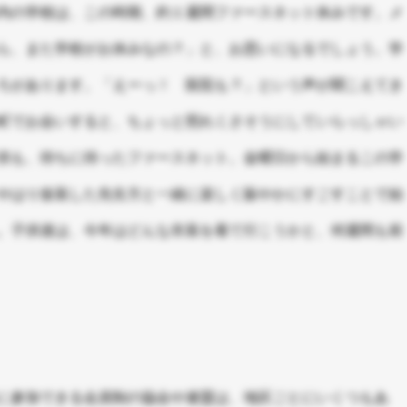
内の学校は、この時期、約１週間ファースネット休みです。メ
ら、また学校がお休みなの？」と、お思いになるでしょう。学
ろがあります。「えーっ！ 医院も？」という声が聞こえてき
町でお会いすると、ちょっと照れくさそうにしていらっしゃい
供も、待ちに待ったファースネット。金曜日から始まるこの学
やはり仮装した先生方と一緒に楽しく賑やかにすごすことで始
。子供達は、今年はどんな衣装を着て行こうかと、何週間も前
に参加できる会員制の協会や連盟は、地区ごとにいくつもあ