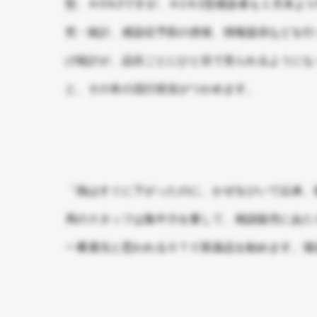
型、Ｈ3Ｎ2ですが、Ｈ1Ｎ1型感染者も１月末よ
究・統計、感染症予防の啓発、情報提供などを行
げ統計が、品目ごとにひと目で見られるようにな
と、その冬の流行状況がつかめます。
「熱はすぐに下がったのに、かぜをひいて以来、
局のスタッフは集中力を要して、相談販売にあた
一番適当と思われるＯＴＣ医薬品を勧めます。場