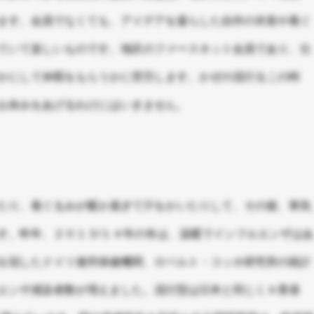
ます。会員でなくても、アイデアを凝らした自作の衣装や着ぐ
ていて楽しいものです。地区のファースネット会員であり、仕
かにして休暇をもらうかに苦労します。かぜの流行るこの時
お休みをあげるわけにはいきません。
たり、着ぐるみが暖か過ぎて汗をかいたりして、その後、寒気
す。昨年、２０１３/１４年の冬は、温暖でインフルエンザはあ
を冠したドイツ連邦保健機関、ロベルト・コッホ研究所の統計
エンザ感染者数が増えました。流行型は日本と同じくＡ香港