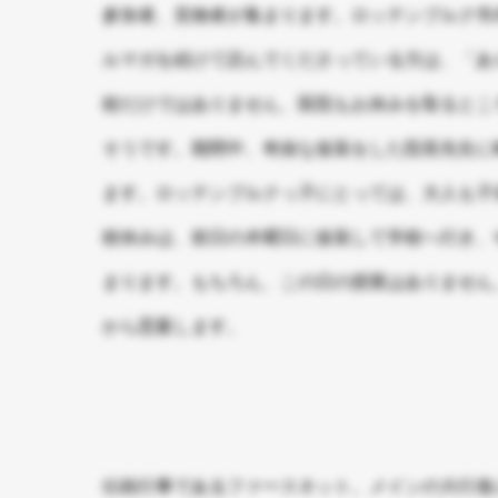
参加者、見物者が集まります。ロッテンブルク市
ルマガを続けて読んでくださっている方は、「あ
校だけではありません、医院もお休みを取るとこ
そうです。期間中、奇抜な仮装をした院長先生に
ます。ロッテンブルクっ子にとっては、大人も子
校休みは、前日の木曜日に仮装して学校へ行き、
まります。もちろん、この日の授業はありません
から思案します。
伝統行事であるファースネット。メインの大行進