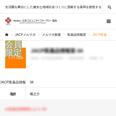
SEARCH
生活圏を舞台にした健全な地域社会づくりに貢献する薬局を創造する
JACPメルマガ
メルマガ新着
医薬品情報室
JACP医薬品情報室-34
ホーム
JACP医薬品情報室-34
メルマガ新着
投稿者 :
JACP医薬品情報室
医薬品情報室
閲覧数：36
JACP医薬品情報
34
著者
蔵之介
室
● 医薬品情報室だより-34