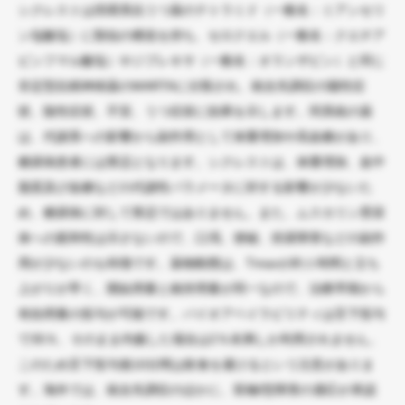
シクレストは四環系抗うつ薬のテトラミド（一般名：ミアンセリ
ン塩酸塩）に類似の構造を持ち、セロクエル（一般名：クエチア
ピンフマル酸塩）やジプレキサ（一般名：オランザピン）と同じ
非定型抗精神病薬のMARTAに分類され、統合失調症の陽性症
状、陰性症状、不安、うつ症状に効果を示します。同系統の薬
は、代謝系への影響から副作用として体重増加や高血糖があり、
糖尿病患者には禁忌となります。シクレストは、体重増加、血中
脂質及び血糖などの代謝性パラメータに対する影響が少ないた
め、糖尿病に対して禁忌ではありません。また、ムスカリン受容
体への親和性は示さないので、口渇、便秘、排尿障害などの副作
用が少ないのも特徴です。薬物動態は、Tmaxが約１時間と立ち
上がりが早く、開始用量と維持用量が同一なので、治療早期から
有効用量の投与が可能です。バイオアベイラビリティは舌下投与
で35％、そのまま内服した場合は2％未満しか利用されません。
このため舌下投与後10分間は飲食を避けるという注意がありま
す。海外では、統合失調症のほかに、双極I型障害の適応が承認