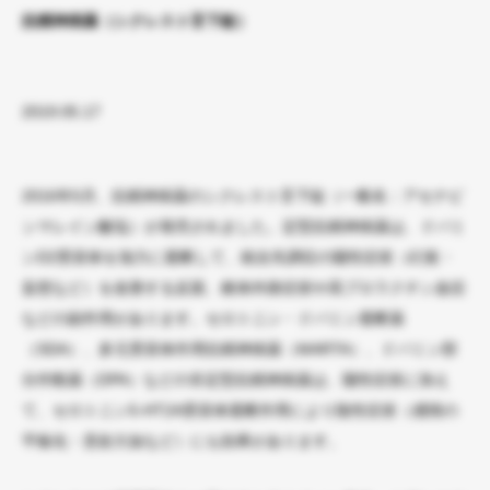
抗精神病薬（シクレスト舌下錠）
2019.05.17
2016年5月、抗精神病薬のシクレスト舌下錠（一般名：アセナピ
ンマレイン酸塩）が発売されました。定型抗精神病薬は、ドパミ
ンD
2
受容体を強力に遮断して、統合失調症の陽性症状（幻覚・
妄想など）を改善する反面、錐体外路症状や高プロラクチン血症
などの副作用があります。セロトニン・ドパミン遮断薬
（SDA）、多元受容体作用抗精神病薬（MARTA）、ドパミン部
分作動薬（DPA）などの非定型抗精神病薬は、陽性症状に加え
て、セロトニン5-HT
2A
受容体遮断作用により陰性症状（感情の
平板化・意欲欠如など）にも効果があります。