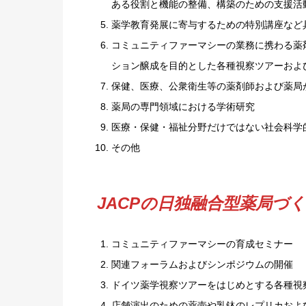
ある役割と機能の整備、構築のための支援活
薬学教育発展に寄与するための特別講座など
コミュニティファーマシーの業務に携わる薬
ション醸成を目的とした各種視察ツアーおよ
保健、医療、公衆衛生等の薬剤師および薬局
薬局の専門領域における学術研究
医療・保健・福祉分野だけではない社会科学
その他
JACPの日独融合型薬局づ
コミュニティファーマシーの育成セミナー
関連フォーラムおよびシンポジウムの開催
ドイツ薬学視察ツアーをはじめとする各種視
店舗演出のための薬壺や乳鉢のレプリカおよ