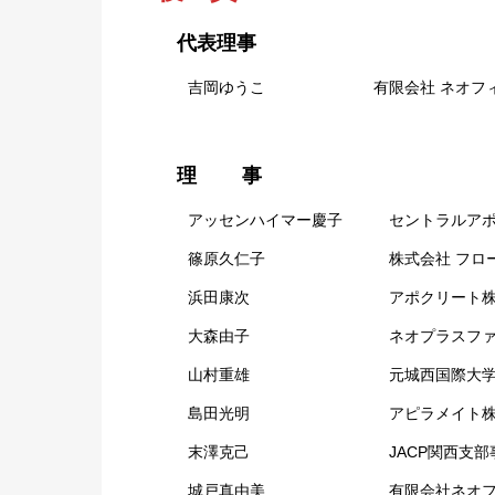
代表理事
吉岡ゆうこ 有限会社 ネオフィスト研
理 事
アッセンハイマー慶子 セントラルアポテー
篠原久仁子 株式会社 フローラ 代
浜田康次 アポクリート株式会社
大森由子 ネオプラスファーマ株式
山村重雄 元城西国際
大
島田光明 アピラメイト株式会社
末澤克己 JACP関西支部事務
城戸真由美 有限会社ネオフィスト研