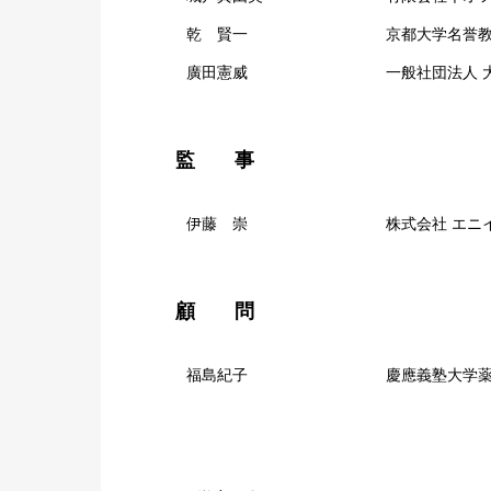
乾 賢一 京都大学名誉教授／京都
廣田憲威 一般社団法人 大阪ファル
監 事
伊藤 崇 株式会社 エニイクリエイテ
顧 問
福島紀子 慶應義塾大学薬学部 名誉