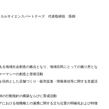
ィカ
ルサイエ
ンスパー
トナーズ
代表取
締役 医
師
ある地域社会創造の拠点となり、地域住民にとっての拠り所とな
ァーマシーの創造と啓発活動
を目的とした店舗づくり・販売促進・情報発信等に関する支援活
師の行動指針の構築ならびに育成活動
アにおける他職種との連携に関する立ち位置の明確化および特徴