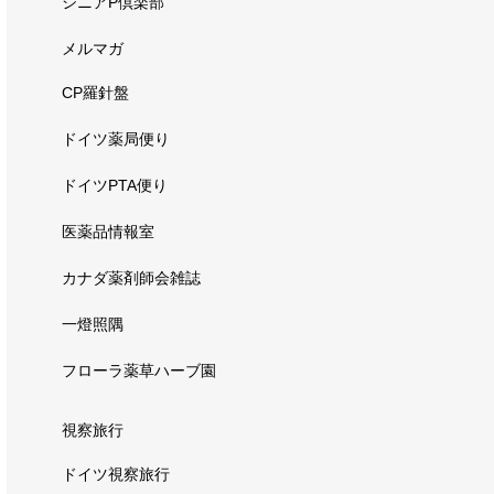
シニアP倶楽部
メルマガ
CP羅針盤
ドイツ薬局便り
ドイツPTA便り
医薬品情報室
カナダ薬剤師会雑誌
一燈照隅
フローラ薬草ハーブ園
視察旅行
ドイツ視察旅行