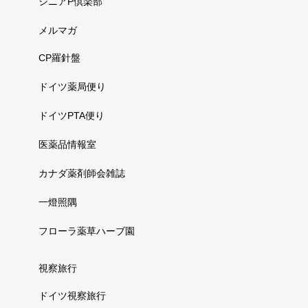
シニアP倶楽部
メルマガ
CP羅針盤
ドイツ薬局便り
ドイツPTA便り
医薬品情報室
カナダ薬剤師会雑誌
一燈照隅
フローラ薬草ハーブ園
視察旅行
ドイツ視察旅行