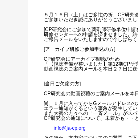
５月１６日（土）はご多忙の折、CP研究
ご参加いただき誠にありがとうございまし
[CP研究会にご参加で薬剤師研修単位申請
研修センターへの申請を済ませました。結
ご報告メールをいたしますので今しばらく
[アーカイブ研修ご参加申込の方]
CP研究会にアーカイブ視聴のため
「【視聴準備が整いました】第12期CP
動画視聴のご案内メールを本日２７日に送
[当日ご欠席の方]
CP研究会の動画視聴のご案内メールを本
尚、５月に入ってからGメールアドレスの
エラー通知がくるという事象が発生してい
また大勢の方々への「一斉メール」がスパ
CP研究会の通知について、未着かも・・
info@ja-cp.org
そのほか、本内容についてのご質問、ご不