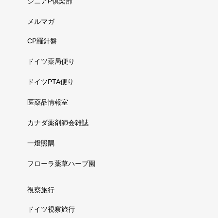
シニアP倶楽部
メルマガ
CP羅針盤
ドイツ薬局便り
ドイツPTA便り
医薬品情報室
カナダ薬剤師会雑誌
一燈照隅
フローラ薬草ハーブ園
視察旅行
ドイツ視察旅行