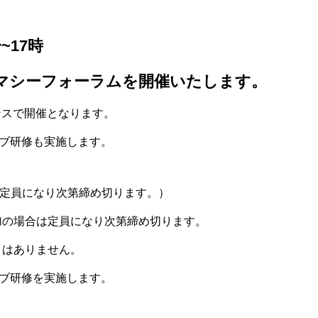
~
17時
マ
シーフォ
ーラムを開催いたします。
ンスで開催となります。
ブ研修も実施します。
（定
員になり
次第締め
切ります
。）
加の
場合は定
員になり
次第締め
切ります
。
はありません。
研修を実施します。