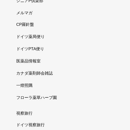
シニアP倶楽部
メルマガ
CP羅針盤
ドイツ薬局便り
ドイツPTA便り
医薬品情報室
カナダ薬剤師会雑誌
一燈照隅
フローラ薬草ハーブ園
視察旅行
ドイツ視察旅行