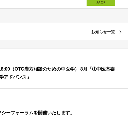
ための中医学） 8月「①中
医基礎理論 蔵象学説
(心) ②中医学アドバン
ス」
お知らせ一覧
00 – 18:00（OTC漢方相談のための中医学） 8月「①中医基礎
医学アドバンス」
マシーフォーラムを開催いたします。