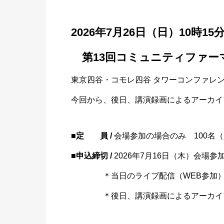
2026
年7月2
6日（日
）10時15分
第
13回コミ
ュニティ
ファー
東京四谷・コモレ四谷 タワーコンファレ
今回から、後日、講演録画によるアーカイ
■定 員 /
会
場参加の
場合のみ 1
00名
■申込締切
/
20
26年7
月16日
（木）会
場参
＊当日のライブ配信（WEB参加）
＊後日、講演録画によるアーカイブ