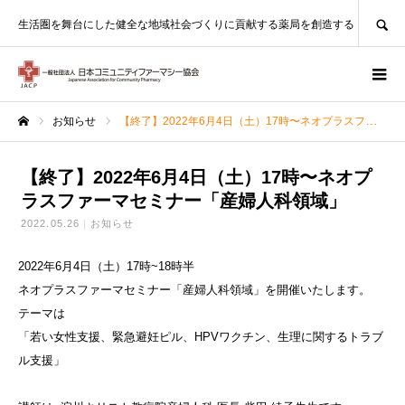
SEARCH
生活圏を舞台にした健全な地域社会づくりに貢献する薬局を創造する
お知らせ
【終了】2022年6月4日（土）17時〜ネオプラスファーマセミナー「産婦人科領域」
ホーム
【終了】2022年6月4日（土）17時〜ネオプ
ラスファーマセミナー「産婦人科領域」
2022.05.26
お知らせ
2022年6月4日（土）17時~18時半
ネオプラスファーマセミナー「産婦人科領域」を開催いたします。
テーマは
「
若い女性
支援、緊
急避妊ピ
ル、HP
Vワクチ
ン、生理
に関する
トラブ
ル
支援」