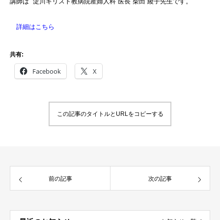
講師は 淀川
キリスト
教病院産
婦人科
医長 柴
田 綾子先生です。
詳細はこちら
共有:
Facebook
X
この記事のタイトルとURLをコピーする
前の記事
次の記事