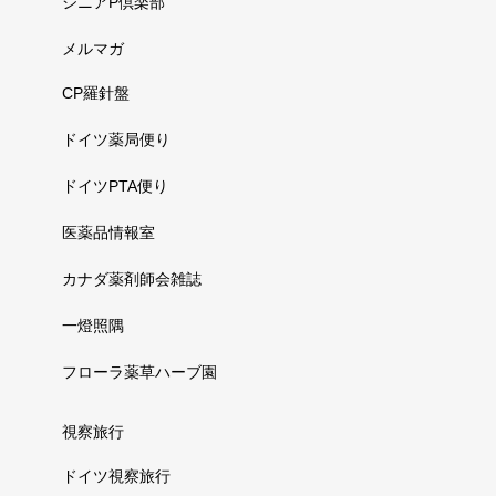
シニアP倶楽部
メルマガ
CP羅針盤
ドイツ薬局便り
ドイツPTA便り
医薬品情報室
カナダ薬剤師会雑誌
一燈照隅
フローラ薬草ハーブ園
視察旅行
ドイツ視察旅行