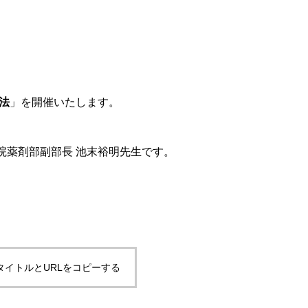
法
」を開催いたします。
院薬剤部
副部長 池末裕
明先生です。
タイトルとURLをコピーする