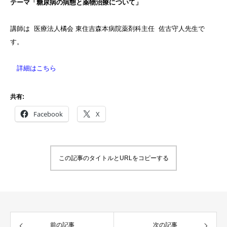
テーマ「糖尿
病の病態
と薬物治
療につい
て」
講師は 医療法人橘会 東住吉森本病院薬剤科主任
佐古守人先生で
す。
詳細はこちら
共有:
Facebook
X
この記事のタイトルとURLをコピーする
前の記事
次の記事