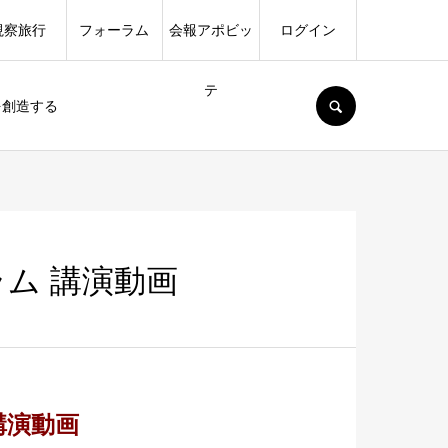
視察旅行
フォーラム
会報アポビッ
ログイン
テ
SEARCH
を創造する
ム 講演動画
講演動画