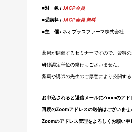
■対 象 /
JACP会員
■受講料 /
JACP会員 無料
■主 催 /
ネオプラスファーマ株式会社
薬局が開催するセミナーですので、資料の
研修認定
単位の発
行もござ
いません
。
薬局や講師の先生のご厚意により公開する
お申込されると返信メールにZoomのア
再度のZoomアドレスの送信はございま
Zoomのアドレス管理をよろしくお願い申