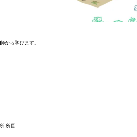
師から学
びます。
所 所長