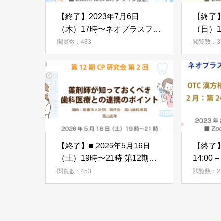
【終了】2023年7月6日
【終了】
（木）17時〜ネオプラスファ
（日）1
ーマセミナー「薬剤師のため
スファ
閲覧数：483
閲覧数：3
の実践分子栄養学」
「がん
案内
【終了】■ 2026年5月16日
【終了】
（土）19時〜21時 第12期CP
14:00
研究会第２回「薬剤師が知っ
のため
閲覧数：453
閲覧数：2
ておくべき歯科医療との連携
月：第
のポイント」