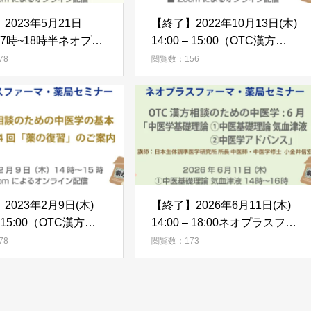
2023年5月21日
【終了】2022年10月13日(木)
7時~18時半ネオプラ
14:00 – 15:00（OTC漢方相談
ーマ・薬局セミナー
のための中医学の基本）10
78
閲覧数：156
薬物療法勉強会」のご
月：第20回「不眠」のご案内
2023年2月9日(木)
【終了】2026年6月11日(木)
 – 15:00（OTC漢方相談
14:00 – 18:00ネオプラスファ
の中医学の基本）2
ーマ・薬局セミナー（OTC漢
78
閲覧数：173
24回「薬の復習」
方相談のための中医学） 6月
中医学アドバンス