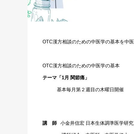
OTC漢
方相談の
ための中
医学の基
本を中医
OTC漢
方相談の
ための中
医学の基
本
テーマ「1
月 関節痛」
基
本毎月第
２週目の
木曜日開
催
講 師
小金井信宏 日本生体調準医学研究