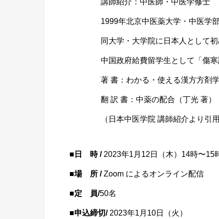
講師紹介
：中医師
・中医学
修士
1999
年北京中
医薬大学
・中医学
同大学・
大学院に
日本人と
して初
中国政
府給費留
学生とし
て「傷寒
著 書：
わかる・
使える漢
方方剤
翻 訳
書：中薬
の配合（
丁光 著
）
（日本中
医学院
講師紹介
より引
■日 時 /
2023年1月12日（木）14時〜15
■場 所 /
Zoom によるオンライン配信
■定 員/
50名
■申込締切/
2023年1月10日（火）