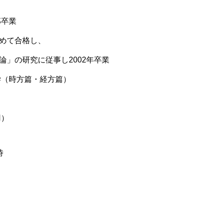
部卒業
め
て合格し
、
論」の研
究に従事
し200
2年卒業
学
（時方篇
・経方篇
）
用
）
時