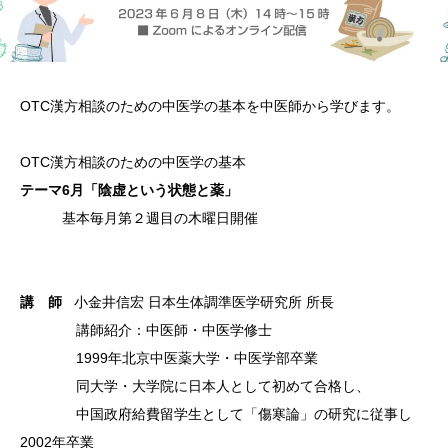
OTC漢
方相談の
ための中
医学の基
本を中医
師から学
びます。
OTC漢
方相談の
ための中
医学の基
本
テーマ6月「陰虚と
いう状態
と薬
」
基
本毎月第
２週目の
木曜日開
催
講 師
小金井信宏 日本生体調準医学研究所 所長
講師紹介
：中医師
・中医学
修士
1999
年北京中
医薬大学
・中医学
部卒業
同大学・
大学院に
日本人と
して初め
て合格し
、
中国政
府給費留
学生とし
て「傷寒
論」の研
究に従事
し
200
2年卒業