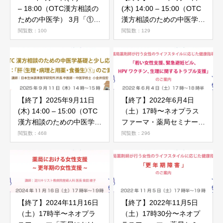
– 18:00（OTC漢方相談の
(木) 14:00 – 15:00（OTC
ための中医学） 3月「①中
漢方相談のための中医学の
医基礎理論 五行学説 ②中
基本）7月「めまい」のご
閲覧数：100
閲覧数：129
医学アドバンス」
案内
【終了】2025年9月11日
【終了】2022年6月4日
(木) 14:00 – 15:00（OTC
（土）17時〜ネオプラス
漢方相談のための中医学基
ファーマ・薬局セミナー
礎と少し応用） 9月「肝
（女性のライフスタイルに
閲覧数：468
閲覧数：296
（生理・病理と用薬・食養
応じた健康指導）のご案内
生）①」
【終了】2024年11月16日
【終了】2022年11月5日
（土）17時半〜ネオプラ
（土）17時30分〜ネオプ