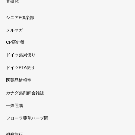
査研究
シニアP倶楽部
メルマガ
CP羅針盤
ドイツ薬局便り
ドイツPTA便り
医薬品情報室
カナダ薬剤師会雑誌
一燈照隅
フローラ薬草ハーブ園
視察旅行