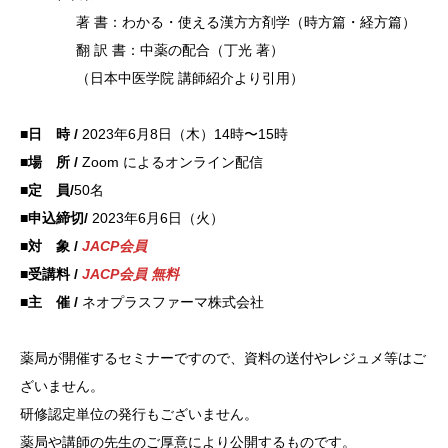
著 書：
わかる・
使える漢
方方剤学
（時方篇
・経方篇
）
翻 訳
書：中薬
の配合（
丁光 著
）
（日本中
医学院
講師紹介
より引用
）
■日 時 /
2023年6月8日（木）14時〜15時
■場 所 /
Zoom によるオンライン配信
■定 員/
50名
■申込締切/
2023年6月6日（火）
■対 象 /
JACP会員
■受講料 /
JACP会員 無料
■主 催 /
ネオプラスファーマ株式会社
薬局が開催するセミナーですので、資料の送付やレジュメ等はご
ざいません。
研修認定
単位の発
行もござ
いません
。
薬局や講師の先生のご厚意により公開するものです。