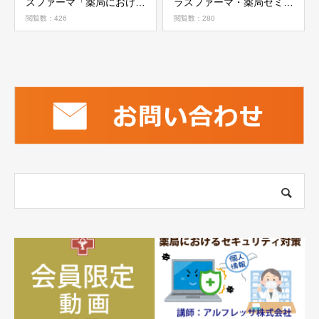
スファーマ「薬局における
ラスファーマ・薬局セミナ
女性支援~更年期の女性支
ー（女性のライフスタイル
閲覧数：426
閲覧数：280
援~」
に応じた健康指導）のご案
内