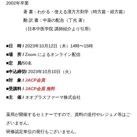
200
2年卒業
著 書：
わかる・
使える漢
方方剤学
（時方篇
・経方篇
）
翻 訳
書：中薬
の配合（
丁光 著
）
（日本中
医学院
講師紹介
より引用
）
■日 時 /
2023年10月12日（木）14時〜15時
■場 所 /
Zoom によるオンライン配信
■定 員/
50名
■申込締切/
2023年10月10日（火）
■対 象 /
JACP会員
■受講料 /
JACP会員 無料
■主 催 /
ネオプラスファーマ株式会社
薬局が開催するセミナーですので、資料の送付やレジュメ等はご
ざいません。
研修認定
単位の発
行もござ
いません
。