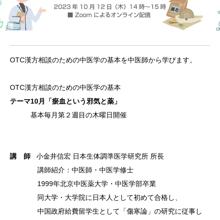
OTC漢
方相談の
ための中
医学の基
本を中医
師から学
びます。
OTC漢
方相談の
ための中
医学の基
本
テーマ10月「瘀血という邪気と薬
」
基
本毎月第
２週目の
木曜日開
催
講 師
小金井信宏 日本生体調準医学研究所 所長
講師紹介
：中医師
・中医学
修士
1999
年北京中
医薬大学
・中医学
部卒業
同大学・
大学院に
日本人と
して初め
て合格し
、
中国政
府給費留
学生とし
て「傷寒
論」の研
究に従事
し