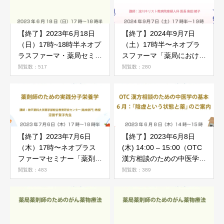
【終了】2023年6月18日
【終了】2024年9月7日
（日）17時~18時半ネオプ
（土）17時半〜ネオプラ
ラスファーマ・薬局セミナ
スファーマ「薬局における
ー「がん薬物療法勉強会」
女性支援~妊娠・出産世代
閲覧数：517
閲覧数：280
のご案内
の支援~」
【終了】2023年7月6日
【終了】2023年6月8日
（木）17時〜ネオプラス
(木) 14:00 – 15:00（OTC
ファーマセミナー「薬剤師
漢方相談のための中医学の
のための実践分子栄養学」
基本）6月「陰虚という状
閲覧数：483
閲覧数：389
態と薬」