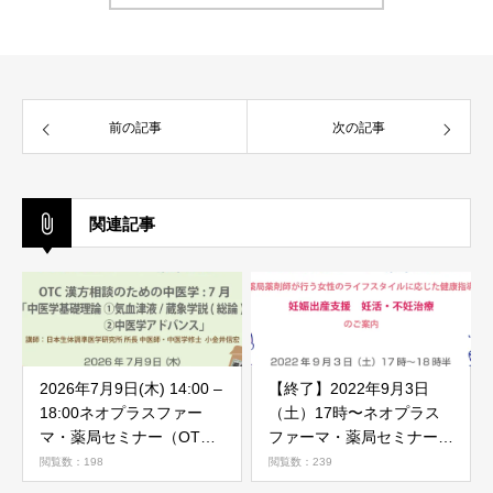
前の記事
次の記事
関連記事
2026年7月9日(木) 14:00 –
【終了】2022年9月3日
18:00ネオプラスファー
（土）17時〜ネオプラス
マ・薬局セミナー（OTC
ファーマ・薬局セミナー
漢方相談のための中医学）
（女性のライフスタイルに
閲覧数：198
閲覧数：239
7月中医学アドバンス
応じた健康指導）のご案内