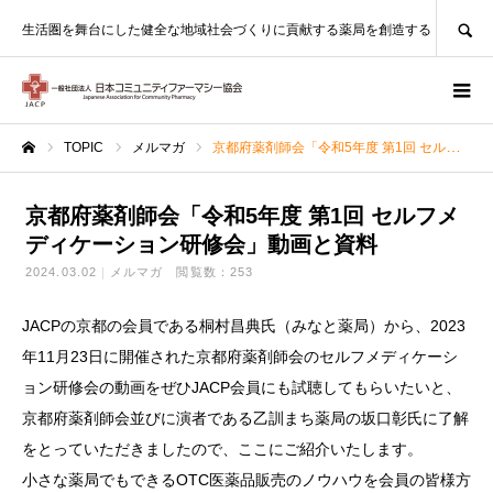
SEARCH
生活圏を舞台にした健全な地域社会づくりに貢献する薬局を創造する
TOPIC
メルマガ
京都府薬剤師会「令和5年度 第1回 セルフメディケーション研修会」動画と資料
ホーム
京都府薬剤師会「令和5年度 第1回 セルフメ
ディケーション研修会」動画と資料
2024.03.02
メルマガ
閲覧数：253
JACP
の京都の
会員であ
る桐村昌
典氏（み
なと薬局
）から、
2023
年11月
23日に
開催され
た京都府
薬剤師会
のセルフ
メディケ
ーシ
ョン
研修会の
動画をぜ
ひJAC
P会員に
も試聴し
てもらい
たいと、
京都府薬
剤師会並
びに演者
である乙
訓まち薬
局の坂口
彰氏に了
解
をとっ
ていただ
きました
ので、こ
こにご紹
介いたし
ます。
小さな薬
局でもで
きるOT
C医薬品
販売のノ
ウハウを
会員の皆
様方