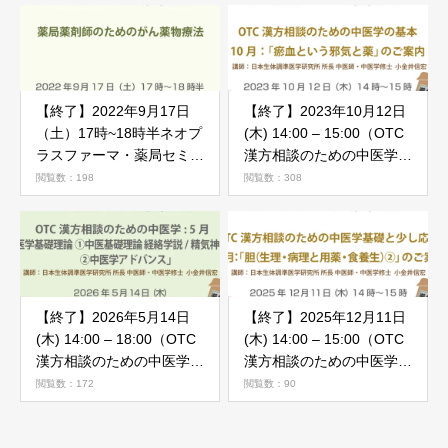
【終了】2022年9月17日
【終了】2023年10月12日
（土）17時~18時半ネオプ
(木) 14:00 – 15:00（OTC
ラスファーマ・薬局セミナ
漢方相談のための中医学の
ー「がん薬物療法勉強会」
基本）10月「瘀血という
閲覧数：198
閲覧数：308
のご案内
邪気と薬」
【終了】2026年5月14日
【終了】2025年12月11日
(木) 14:00 – 18:00（OTC
(木) 14:00 – 15:00（OTC
漢方相談のための中医学）
漢方相談のための中医学基
5月中医学アドバンス
礎と少し応用） 12月「胆
閲覧数：172
閲覧数：90
(生理・病理と用薬・食養
生)②」