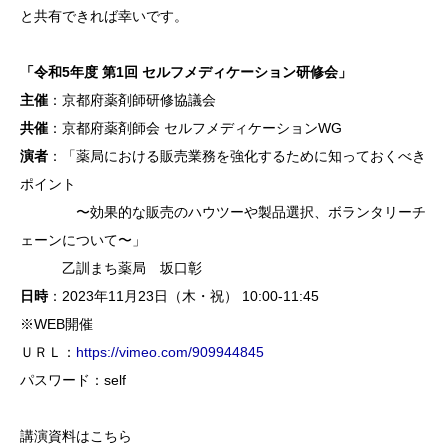
と共
有できれ
ば幸いで
す。
「令和5
年度 第
1回 セ
ルフメデ
ィケーシ
ョン研修
会」
主催
：京
都府薬剤
師研修協
議会
共催
：京
都府薬剤
師会 セ
ルフメデ
ィケーシ
ョンWG
演者
：「
薬局にお
ける販売
業務を強
化するた
めに知っ
ておくべ
き
ポイン
ト
〜効果的
な販売の
ハウツー
や製品選
択、ボラ
ンタリー
チ
ェーン
について
〜」
乙
訓まち薬
局 坂口
彰
日時
：2
023年
11月2
3日（木
・祝）
10:0
0-11
:45
※WEB
開催
ＵＲＬ：
http
s://
vime
o.co
m/90
9944
845
パスワー
ド：se
lf
講演資料はこちら