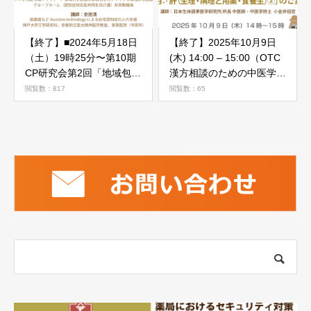
【終了】■2024年5月18日
【終了】2025年10月9日
（土）19時25分〜第10期
(木) 14:00 – 15:00（OTC
CP研究会第2回「地域包括
漢方相談のための中医学基
ケア継続研修・認知症患者
礎と少し応用） 10月「肝
閲覧数：817
閲覧数：65
への対応」
（生理・病理と用薬・食養
生）②」