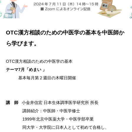
OTC漢
方相談の
ための中
医学の基
本を中医
師か
ら学
びます。
OTC漢
方相談の
ための中
医学の基
本
テーマ7月「めまい
」
基
本毎月第
２週目の
木曜日開
催
講 師
小金井信宏 日本生体調準医学研究所 所長
講師紹介
：中医師
・中医学
修士
1999
年北京中
医薬大学
・中医学
部卒業
同大学・
大学院に
日本人と
して初め
て合格し
、