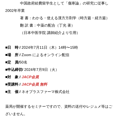
中国政
府給費留
学生とし
て「傷寒
論」の研
究に従事
し
200
2年卒業
著 書：
わかる・
使える漢
方方剤学
（時方篇
・経方篇
）
翻 訳
書：中薬
の配合（
丁光 著
）
（日本中
医学院
講師紹介
より引用
）
■日 時 /
2024年7月11日（木）14時〜15時
■場 所 /
Zoom によるオンライン配信
■定 員/
50名
■申込締切/
2024年7月9日（火）
■対 象 /
JACP会員
■受講料 /
JACP会員 無料
■主 催 /
ネオプラスファーマ株式会社
薬局が開催するセミナーですので、資料の送付やレジュメ等はご
ざいません。