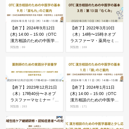
【終了】2024年9月12日
【終了】2022年3月10日
(木) 14:00 – 15:00（OTC
（木）14時〜15時ネオプ
漢方相談のための中医学の
ラスファーマ・薬局セミナ
基本）9月「尿もれ」のご
ー（OTC漢方相談のため
閲覧数：89
閲覧数：169
案内
の中医学の基本3月：第13
回「むくみ」のご案内
【終了】2023年12月21日
【終了】2024年1月11日
（木）17時40分〜ネオプ
(木) 14:00 – 15:00（OTC
ラスファーマセミナー「薬
漢方相談のための中医学の
剤師のための実践分子栄養
基本）1月「頭痛」
閲覧数：283
閲覧数：171
学」