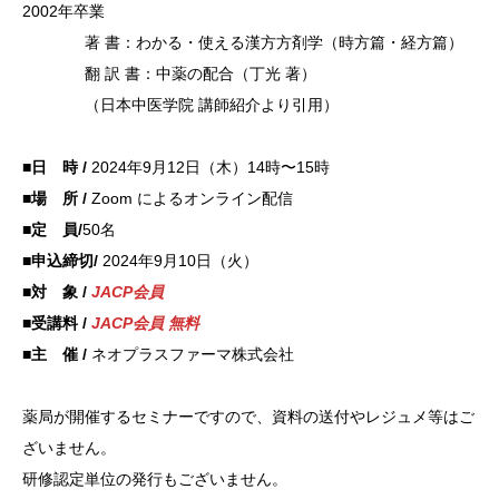
200
2年卒業
著 書：
わかる・
使える漢
方方剤学
（時方篇
・経方篇
）
翻 訳
書：中薬
の配合（
丁光 著
）
（日本中
医学院
講師紹介
より引用
）
■日 時 /
2024年9月12日（木）14時〜15時
■場 所 /
Zoom によるオンライン配信
■定 員/
50名
■申込締切/
2024年9月10日（火）
■対 象 /
JACP会員
■受講料 /
JACP会員 無料
■主 催 /
ネオプラスファーマ株式会社
薬局が開催するセミナーですので、資料の送付やレジュメ等はご
ざいません。
研修認定
単位の発
行もござ
いません
。