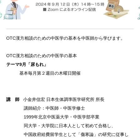
OTC漢
方相談の
ための中
医学の基
本を中医
師から学
びます。
OTC漢
方相談の
ための中
医学の基
本
テーマ9月「尿もれ
」
基
本毎月第
２週目の
木曜日開
催
講 師
小金井信宏 日本生体調準医学研究所 所長
講師紹介
：中医師
・中医学
修士
1999
年北京中
医薬大学
・中医学
部卒業
同大学・
大学院に
日本人と
して初め
て合格し
、
中国政
府給費留
学生とし
て「傷寒
論」の研
究に従事
し