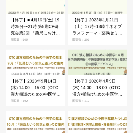
【終了】■ 4月16日(土) 19
【終了】2023年1月21日
時25分〜21時 第8期CP研
（土）17時~18時半ネオプ
究会第2回 「薬局における
ラスファーマ・薬局セミナ
医療安全の新しい視点」
ー「がん薬物療法勉強会」
閲覧数：595
閲覧数：203
のご案内
【終了】2023年9月14日
【終了】2026年4月9日
(木) 14:00 – 15:00（OTC
(木) 14:00 – 18:00（OTC
漢方相談のための中医学の
漢方相談のための中医学）
基本）9月「気滞という邪
4月「①中医基礎理論 五行
閲覧数：162
閲覧数：117
気と薬」
学説/精気学説 ②中医学ア
ドバンス」