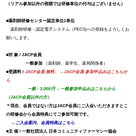
（リア
ル参加以外の視
聴では研
修単位の
付与はご
ざいませ
ん）
■薬剤師
研修セン
ター認定
単位1単
位
薬剤師
研修・認
定電子シ
ステム（
PECS
)への登
録をよろ
しくお
願
いします
。
■対 象 / JACP会員
一般参加
（薬剤師、薬学生、薬局関係者）
■受講料 /
JACP会員 無料、 →JACP会員 参加申込みはこちらか
ら
一般 : 3,000円 →一般参加申込みはこちらから
（JACP会員以外の方）
＊現在、会員ではない方はJACP会員にご入会いただきますとこ
の研修会から会員特典にてご参加可能です。
→ご入会案内、会員特典はこちら
■主 催 /
一般社団法人 日本コミュニティファーマシー協会