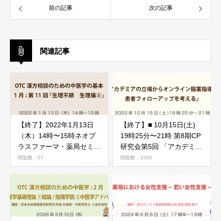
前の記事
次の記事
関連記事
【終了】2022年1月13日
【終了】■ 10月15日(土)
（木）14時〜15時ネオプ
19時25分〜21時 第8期CP
ラスファーマ・薬局セミナ
研究会第5回 「アカデミア
ー（OTC漢方相談のため
の立場からオンライン服薬
閲覧数：57
閲覧数：1500
の中医学の基本）1月:第11
指導と患者フォローアップ
回 「生理不順 生理痛
を考える」
②」のご案内