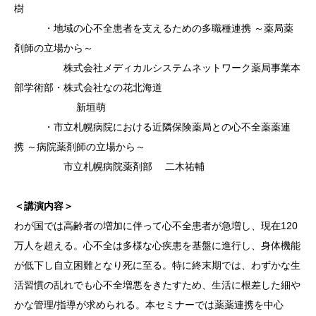
樹
・地域
の心不全
患者を支
えるため
の多職種
連携 ～
薬局薬
剤
師の立場
から～
株式会社メディカルシステムネットワーク薬局事業本
部学術部・株式会社なの花北海道
新
垣萌
・市立
札幌病院
における
近隣保険
薬局との
心不全薬
薬連
携
～病院薬
剤師の立
場から～
市立札幌
病院薬剤
部 二木
祐輔
＜講演内
容＞
わが国で
は高齢者
の増加に
伴って心
不全患者
が急増し
、現在1
20
万人
を超える
。心不全
は多様な
心疾患を
基盤に進
行し、身
体機能
が
低下し自
立困難と
なり死に
至る。特
に終末期
では、わ
ずかな生
活習慣の
乱れでも
心不全増
悪をきた
すため、
生活に根
差した細
や
かな管
理/指導
が求めら
れる。本
セミナー
では薬薬
連携を中
心