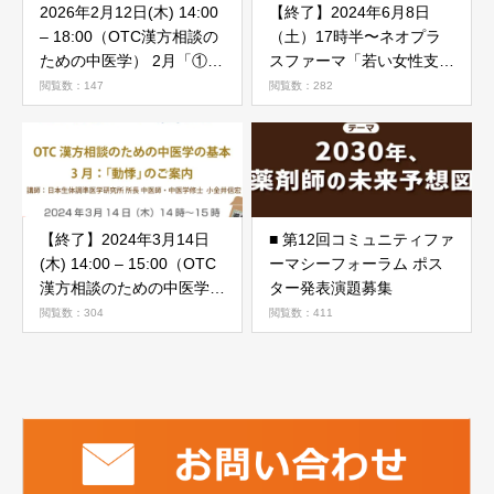
2026年2月12日(木) 14:00
【終了】2024年6月8日
– 18:00（OTC漢方相談の
（土）17時半〜ネオプラ
ための中医学） 2月「①総
スファーマ「若い女性支
論/陰陽学説 ②中医学アド
援、生理周辺の悩み、緊急
閲覧数：147
閲覧数：282
バンス」
避妊ピル、HPVワクチンを
中心に」
【終了】2024年3月14日
■ 第12回コミュニティファ
(木) 14:00 – 15:00（OTC
ーマシーフォーラム ポス
漢方相談のための中医学の
ター発表演題募集
基本）3月「動悸」
閲覧数：304
閲覧数：411