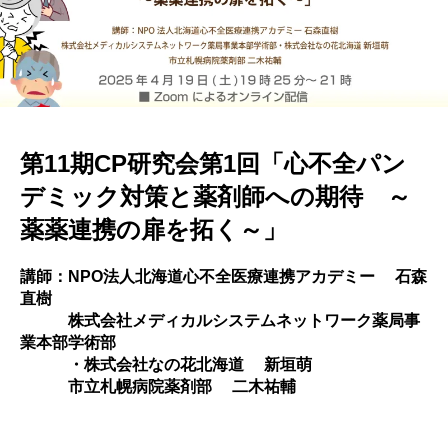
第11期
CP研究
会第1回「心不全
パン
デミ
ック対策
と薬剤師
への期待
～
薬薬
連携の扉
を拓く～」
講師：N
PO法人
北海道心
不全医療
連携アカ
デミー
石森
直樹
株式会社メディカルシステムネットワーク薬局事
業本部学術部
・株式会社なの花北海道 新
垣萌
市
立札幌病
院薬剤部
二木祐
輔