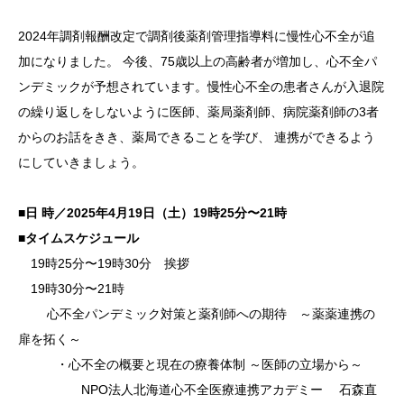
2024
年調剤報
酬改定で
調剤後薬
剤管理指
導料に慢
性心不全
が追
加に
なりまし
た。 今
後、75
歳以上の
高齢者が
増加し、
心不全パ
ンデミッ
クが予想
されてい
ます。慢
性心不全
の患者さ
んが入退
院
の繰り
返しをし
ないよう
に医師、
薬局薬剤
師、病院
薬剤師の
3者
から
のお話を
きき、薬
局できる
ことを学
び、 連
携ができ
るよう
に
していき
ましょう
。
■日 時／20
25年4
月19日
（土）1
9時25
分〜21
時
■タイムスケジュール
19時
25分〜
19時3
0分 挨
拶
19時
30分〜
21時
心不全
パンデミ
ック対策
と薬剤師
への期待
～薬薬
連携の
扉
を拓く～
・心不
全の概要
と現在の
療養体制
～医師
の立場か
ら～
N
PO法人
北海道心
不全医療
連携アカ
デミー
石森直