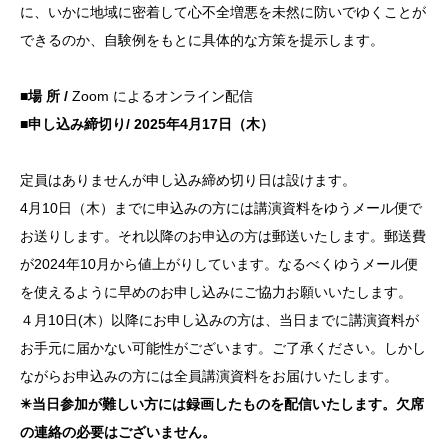
に、い
かに地域
に密着し
て心不全
増悪を未
然に防い
でゆくこ
とが
でき
るのか、
自験例を
もとに具
体的な方
策を提示
します。
■場 所
/
Z
oom
によるオ
ンライン
配信
■申し込み締切り
/ 20
25年4
月17日
（木）
定員は
ありませ
んが申し
込み締め
切り日は
設けます
。
4月1
0日（木
）までに
申込みの
方には講
演資料を
ゆうメー
ル便で
お
送りしま
す。それ
以降のお
申込の方
は郵送い
たします
。郵送費
が202
4年10
月から値
上がりし
ています
。なるべ
くゆうメ
ール便
を
使えるよ
うに早め
のお申し
込みにご
協力お願
いいたし
ます。
４月10
日(木）
以降にお
申し込み
の方は、
当日まで
に講演資
料が
お手
元に届か
ない可能
性がござ
います。
ご了承く
ださい。
しかし
な
がらお申
込みの方
には全員
講演資料
をお届け
いたしま
す。
✳︎当
日参加が
難しい方
には録画
したもの
を配信い
たします。欠席
の
連絡の必
要はござ
いません。