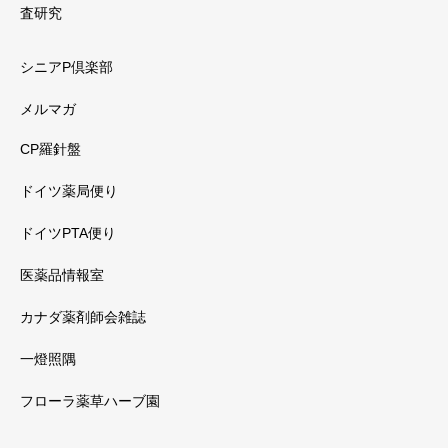
査研究
シニアP倶楽部
メルマガ
CP羅針盤
ドイツ薬局便り
ドイツPTA便り
医薬品情報室
カナダ薬剤師会雑誌
一燈照隅
フローラ薬草ハーブ園