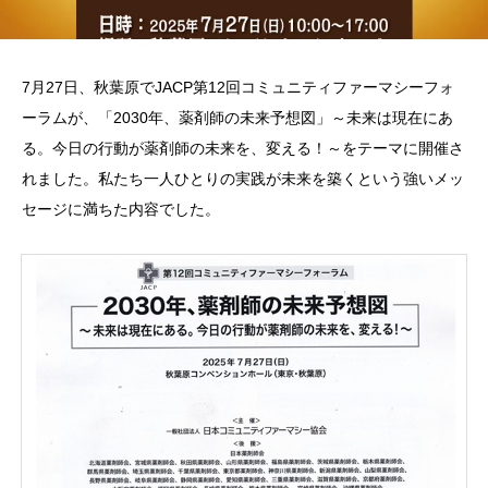
7月27
日、秋葉
原でJA
CP第1
2回コミ
ュニティ
ファーマ
シーフォ
ーラムが
、「20
30年、
薬剤師の
未来予想
図」～未
来は現在
にあ
る。
今日の行
動が薬剤
師の未来
を、変え
る！～を
テーマに
開催さ
れ
ました。
私たち一
人ひとり
の実践が
未来を築
くという
強いメッ
セージに
満ちた内
容でした
。