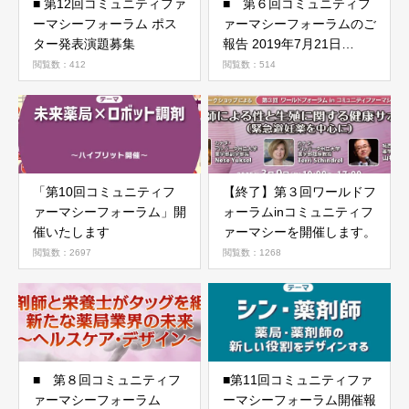
■ 第12回コミュニティファ
■ 第６回コミュニティフ
ーマシーフォーラム ポス
ァーマシーフォーラムのご
ター発表演題募集
報告 2019年7月21日
（日）
閲覧数：412
閲覧数：514
「第10回コミュニティフ
【終了】第３回ワールドフ
ァーマシーフォーラム」開
ォーラムinコミュニティフ
催いたします
ァーマシーを開催します。
閲覧数：2697
閲覧数：1268
■ 第８回コミュニティフ
■第11回コミュニティファ
ァーマシーフォーラム
ーマシーフォーラム開催報