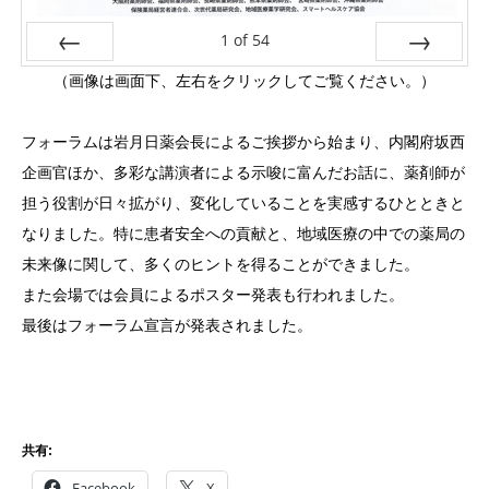
1
of
54
Prev
Next
（画像は画面下、左右をクリックしてご覧ください。）
フォーラ
ムは岩月
日薬会長
によるご
挨拶から
始まり、
内閣府坂
西
企画官
ほか、多
彩な講演
者による
示唆に富
んだお話
に、薬剤
師が
担う
役割が日
々拡がり
、変化し
ているこ
とを実感
するひと
ときと
な
りました
。特に患
者安全へ
の貢献と
、地域医
療の中で
の薬局の
未来像に
関して、
多くのヒ
ントを得
ることが
できまし
た。
また会場
では会員
によるポ
スター発
表も行わ
れました
。
最後はフ
ォーラム
宣言が発
表されま
した。
共有:
Facebook
X