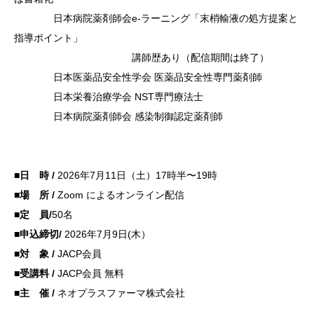
日本病院薬剤師会e-ラーニング「末梢輸液の処方提案と
指導ポイント」
講師歴あり（配信期間
は終了）
日本医薬品安全性学会 医薬品安全性専門薬剤師
日本栄養治療学会
NST
専門療法士
日本病院薬剤師会 感染制御認定薬剤師
■日 時 /
2026年7月11日（土）17時半〜19時
■場 所 /
Zoom によるオンライン配信
■定 員/
50名
■申込締切/
2026年7月9日(木）
■対 象 /
JACP会員
■受講料 /
JACP会員 無料
■主 催 /
ネオプラスファーマ株式会社