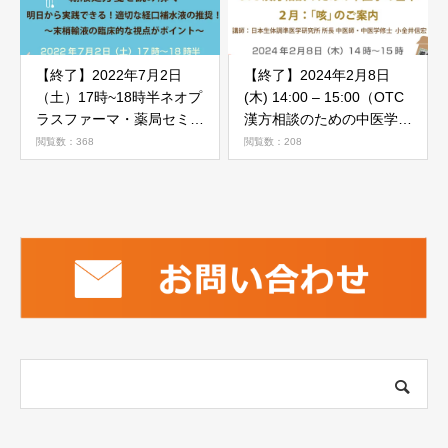
【終了】2022年7月2日
【終了】2024年2月8日
（土）17時~18時半ネオプ
(木) 14:00 – 15:00（OTC
ラスファーマ・薬局セミナ
漢方相談のための中医学の
ー「輸液処方箋を読み解
基本）2月「咳」
閲覧数：368
閲覧数：208
く」のご案内