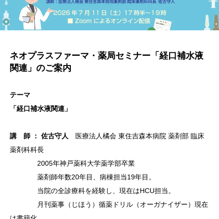
ネオプラ
スファー
マ・薬局
セミナー
「経口補水液
関連」の
ご案内
テーマ
「経口補水液関連
」
講 師
： 佐古守人
医療法人
橘会 東
住吉森本
病院 薬剤部 臨床
薬剤
科科長
2005年神戸薬科大学薬学部卒業
薬剤師年数20年目、病棟担当19年目。
当院の全診療科を経験し、現在はHCU担当。
月刊薬事（じほう）循薬ドリル（オーガナイザー）現在
は書籍化