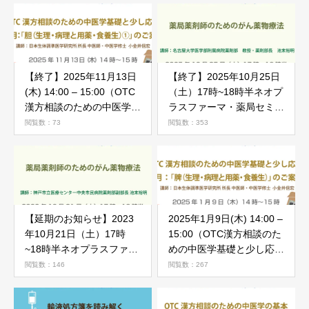
【終了】2025年11月13日
【終了】2025年10月25日
(木) 14:00 – 15:00（OTC
（土）17時~18時半ネオプ
漢方相談のための中医学基
ラスファーマ・薬局セミナ
礎と少し応用） 11月「胆
ー「がん薬物療法勉強会」
閲覧数：73
閲覧数：353
（生理・病理と用薬・食養
のご案内
生）①」
【延期のお知らせ】2023
2025年1月9日(木) 14:00 –
年10月21日（土）17時
15:00（OTC漢方相談のた
~18時半ネオプラスファー
めの中医学基礎と少し応
マ・薬局セミナー「がん薬
用） 1月「脾（生理・病
閲覧数：146
閲覧数：267
物療法勉強会」のご案内
理と用薬・食養生）」