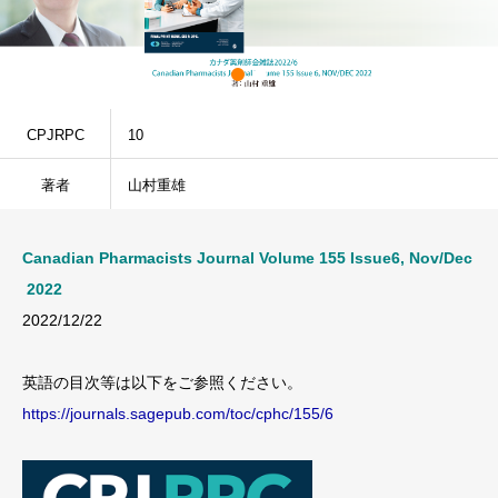
CPJRPC
10
著者
山村重雄
Cana
dian
Pha
rmac
ists
Jou
rnal
Vo
lume
155
Iss
ue6,
Nov/Dec
202
2
2022/12/22
英語の目次等は以下をご参照ください。
https://journals.sagepub.com/toc/cphc/155/6