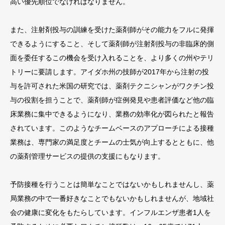
高い優先順位でなければなりません。
また、注射剤投与の訓練を受けた薬剤師がその能力をフルに発揮
できるようにすること、そして薬剤師が注射剤投与の非臨床的側
面を委任するこの機会を受け入れることを、より多くの州やテリ
トリーに要請します。アイダホ州の技師が2017年から注射の投
与を許可された米国の研究では、薬剤テクニシャンがワクチン投
与の役割を担うことで、薬剤師が症例発見や患者評価など他の臨
床業務に集中できるようになり、業務の効率化が図られたと報告
されています。このようなチームベースのアプローチによる接種
業務は、専門家の満足度とチームの士気が向上するとともに、他
の薬剤
管理サー
ビスの提
供の支援
にもなり
ます。
予防接種を行うことは簡単なことではないかもしれませんし、薬
局業務の中で一番好きなことでもないかもしれませんが、地域社
会の健康に変化をもたらしています。インフルエンザ患者1人を