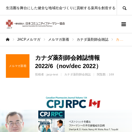
SEARCH
生活圏を舞台にした健全な地域社会づくりに貢献する薬局を創造する
JACPメルマガ
メルマガ新着
カナダ薬剤師会雑誌
カナダ薬剤師会雑誌情報2022/6（nov/dec 2022）
ホーム
カナダ薬剤師会雑誌情報
2022/6（nov/dec 2022）
メルマガ新着
投稿者 :
jacp-test
カナダ薬剤師会雑誌
閲覧数：169