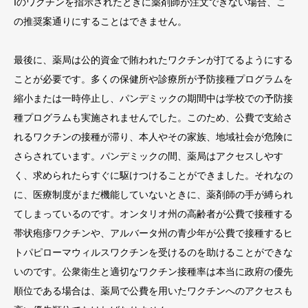
Iのワクチンを指示されたときに薬剤師が注文できない場合、こ
の推奨案通りにすることはできません。
最後に、薬局は公的資金で賄われたワクチンが打てるようにする
ことが必要です。多くの保健所や診療所が予防接種プログラムを
縮小または一時停止し、パンデミックの期間中は学校での予防接
種プログラムも実施されませんでした。このため、公費で支給さ
れるワクチンの接種が滞り、本人やその家族、地域社会が危険に
さらされています。パンデミックの間、薬局はアクセスしやす
く、求められたらすぐに駆けつけることができました。それなの
に、医療制度がまだ機能していないときに、薬剤師の手が縛られ
てしまっているのです。オンタリオ州の高齢者が公費で接種する
帯状疱疹ワクチンや、アルバータ州の青少年が公費で接種するヒ
トパピローマウィルスワクチンを受けるのを助けることができな
いのです。公衆衛生と適切なワクチン接種率は本当に政府の優先
順位である場合は、薬局で公費を用いたワクチンへのアクセスも