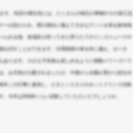
めます。売店や屋台先には、たくさんの地元の果物やその加工品
ナーが設けられ、雨の場合に備えて大きなテントを張る参加地
べられる他、各地区が持ってきた搾りたてのリンゴジュースや
物を試すことができます。日用雑貨や来る冬に備え、セータ
もあります。小さな子供達も楽しめるように移動メリーゴーラ
は、お天気が心配されましたが、午後から太陽が雲から顔を出
毎年この行事に参加し、ビタミンＣ入りのホットドリンク試飲
す。今年は500杯くらい試飲していただいたでしょうか。