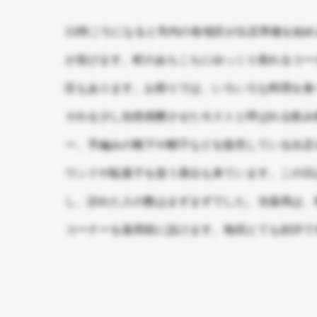
11時ごろになると市内の各地区が出店準備を始
が並びます。町のあちこちにゆっくり座れるコー
区もあります。お祭りでは、いろいろな料理を食
それを少し自然発酵させたモストと呼ばれる飲み
ー、手編みの靴下や帽子などを販売している出店
ウンドや駄菓子を扱う屋台も来ています。この日
し、訪れた人の数はまずまずでした。当薬局は、
コーナーを薬局前に設けます。毎回とても好評で