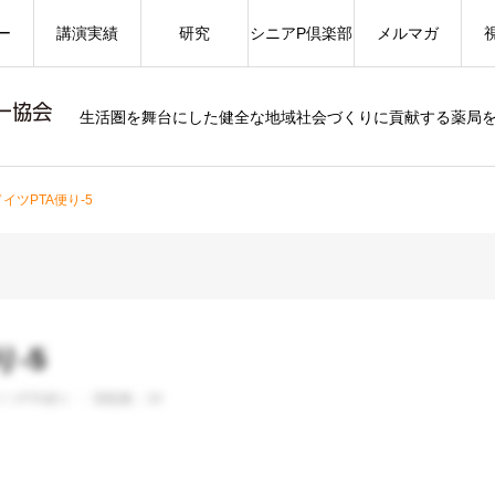
ー
講演実績
研究
シニアP倶楽部
メルマガ
生活圏を舞台にした健全な地域社会づくりに貢献する薬局
ドイツPTA便り-5
-5
イツPTA便り
閲覧数：34