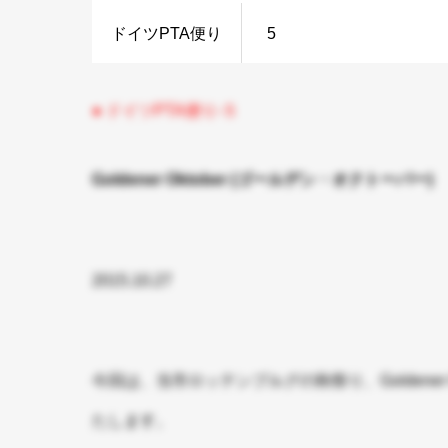
ドイツPTA便り
5
● ドイツPTA便り-５
Goldener Oktober (ゴールデン・オクトーバー)
2015.10.27
今回は、当市ロッテンブルグの秋祭り、Goldener
たします。