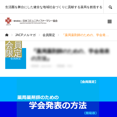
SEARCH
生活圏を舞台にした健全な地域社会づくりに貢献する薬局を創造する
JACPメルマガ
会員限定
『薬局薬剤師のための、学会発表の方法』
ホーム
『薬局薬剤師のための、学会発表
の方法』
会員限定
投稿者 :
jacp-test
閲覧数：516