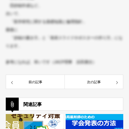
⑤抄録作成など。
次いで、
「医学研究に関する基礎知識と倫理指針」
最後に
「抄録の書き方」と「発表スライドやポスターの作り方」にな
ります。
参考になれば、幸いです
（JACP理事 浜田康次）
前の記事
次の記事
関連記事