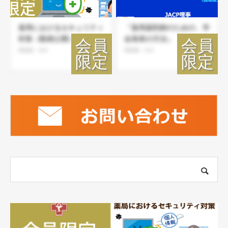
薬局におけるセキュリティ
『薬局薬剤師のための、学
対策（動画公開）
会発表の方法』
閲覧数：604
閲覧数：516