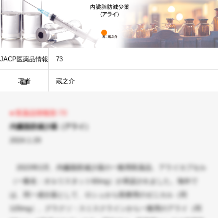
JACP医薬品情報
73
著者
蔵之介
室
● 医薬品情報室-73
内臓脂肪減少薬（アライ）
2024.1.29
2023年2月、内臓脂肪減少薬の一般用医薬品、アライカプセル
（一般名：オルリスタット60mg）が承認されました。海外で
は、同一成分薬として、ロシュから医療用のゼニカル（同
120mg）、グラクソ・スミスクラインから一般用のアライ（同