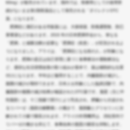
60mg）が販売されています。国内では、医療用としての使用実
績がないまま第1類医薬品として発売される「ダイレクトOTC
薬」になります。
肥満症に適応がある市販薬には、大柴胡湯、防風通聖散、防已
黄耆湯などがあります。2015 年の日本肥満学会から、単なる
「肥満」と減量治療が必要な「肥満症（疾患）」が区別されるよ
うになりました。アライは、「肥満症になる前の人」が対象にな
ります。肥満の是正は自己管理に基づく食事療法や運動療法な
ど、適切な生活習慣改善の取り組みが基本で、薬は補助的な位置
付けになります。半年ほど服用することで、内臓脂肪が減少し、
腹囲の減少が期待できます。日本人を対象にした臨床試験で、内
臓脂肪や腹囲の減少効果が確認されたOTC薬です。脂質（主に中
性脂肪）は、十二指腸で胆汁により乳化され、膵臓から分泌され
るリパーゼ（脂肪分解酵素）の働きで、脂肪酸とグリセリンに分
解されて小腸で吸収されます。アライの作用機序は、消化管内で
リパーゼの働きを抑えて、食事由来の脂質の吸収を抑制します。