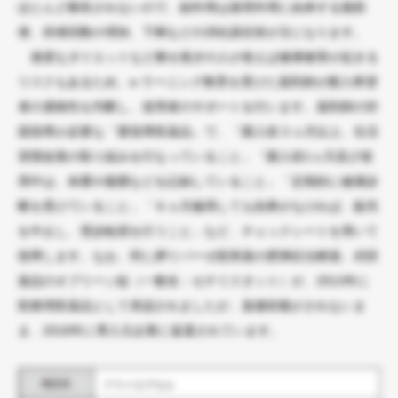
ほとんど吸収されないので、副作用は薬理作用に由来する脂肪
便、排便回数の増加、下痢などの消化器症状が主になります。
過度なダイエットなど痩せ過ぎの人が使えば健康被害が起きる
リスクもあるため、e-ラーニング教育を受けた薬剤師が購入希望
者の適格性を判断し、使用者のサポートを行います。薬剤師の対
面指導が必要な「要指導医薬品」で、「購入前３ヵ月以上、生活
習慣改善の取り組みを行なっていること」「購入前1ヵ月及び使
用中は、体重や腹囲などを記録していること」「定期的に健康診
断を受けていること」「６ヵ月服用しても効果がなければ、販売
を中止し、受診勧奨を行うこと」など、チェックシートを用いて
指導します。なお、同じ膵リパーゼ阻害薬の肥満症治療薬、武田
薬品のオブリーン錠（一般名：セチリスタット）が、2013年に
医療用医薬品として承認されましたが、薬価収載がされないま
ま、2018年に導入元企業に返還されています。