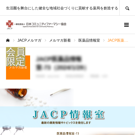
SEARCH
生活圏を舞台にした健全な地域社会づくりに貢献する薬局を創造する
JACPメルマガ
メルマガ新着
医薬品情報室
JACP医薬品情報室-73（2024/1/29）
ホーム
JACP医薬品情報
室-73（2024/1/29）
メルマガ新着
投稿者 :
jacp-test
医薬品情報室
閲覧数：426