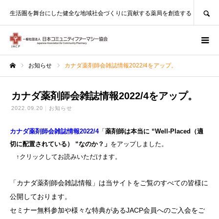
SEARCH
生活圏を舞台にした健全な地域社会づくりに貢献する薬局を創造する
お知らせ
カナダ薬剤師会雑誌情報2022/4をアップ。
ホーム
カナダ薬剤師会雑誌情報2022/4をアップ。
2022.09.20
お知らせ
カナダ薬剤師会雑誌情報2022/4
「
薬剤師は本当に “Well-Placed（適
切に配置されている） “なのか？」
をアップしました。
↑クリックしてお読みいただけます。
「カナダ薬剤師会雑誌情報」は当サイトをご覧のすべての皆様に
公開しております。
セミナー無料参加や様々な特典があるJACP会員へのご入会をご