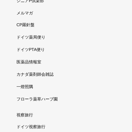
シニアP倶楽部
メルマガ
CP羅針盤
ドイツ薬局便り
ドイツPTA便り
医薬品情報室
カナダ薬剤師会雑誌
一燈照隅
フローラ薬草ハーブ園
視察旅行
ドイツ視察旅行