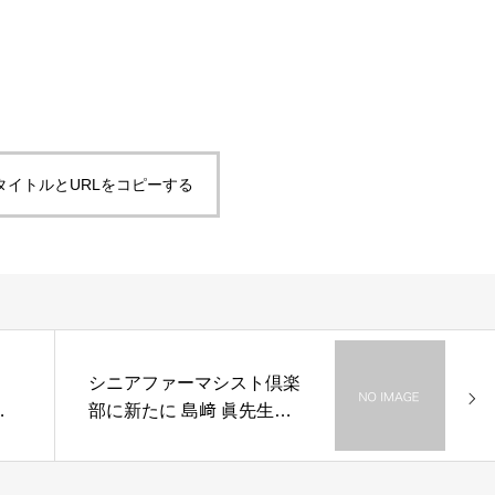
タイトルとURLをコピーする
）
シニアファーマシスト倶楽
究
部に新たに 島﨑 眞先生が
報酬
加わりました。