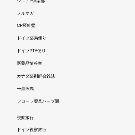
シニアP倶楽部
メルマガ
CP羅針盤
ドイツ薬局便り
ドイツPTA便り
医薬品情報室
カナダ薬剤師会雑誌
一燈照隅
フローラ薬草ハーブ園
視察旅行
ドイツ視察旅行