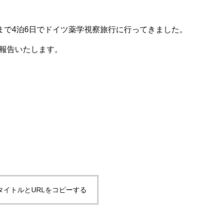
）まで4泊6日でドイ
ツ薬学視
察旅行に行ってきました。
報告いたします。
タイトルとURLをコピーする