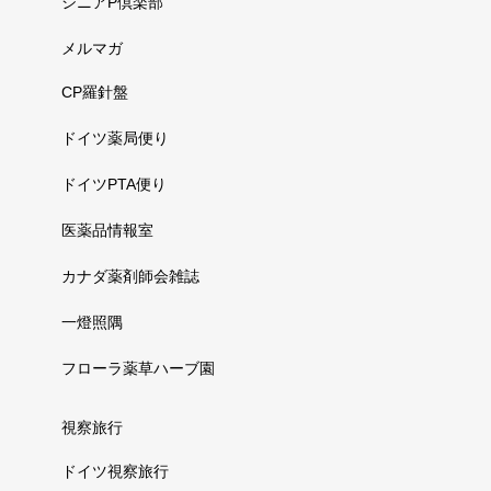
シニアP倶楽部
メルマガ
CP羅針盤
ドイツ薬局便り
ドイツPTA便り
医薬品情報室
カナダ薬剤師会雑誌
一燈照隅
フローラ薬草ハーブ園
視察旅行
ドイツ視察旅行