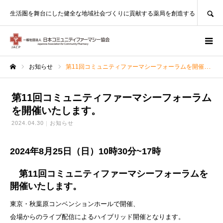
SEARCH
生活圏を舞台にした健全な地域社会づくりに貢献する薬局を創造する
お知らせ
第11回コミュニティファーマシーフォーラムを開催いたします。
ホーム
第11回コミュニティファーマシーフォーラム
を開催いたします。
2024.04.30
お知らせ
2024
年8月2
5日（日
）10時
30分~
17時
第
11回コミ
ュニティ
ファーマ
シーフォ
ーラムを
開催いたします。
東京・秋葉原コンベンションホールで開催、
会場からのライブ配信によるハイブリッド開催となります。