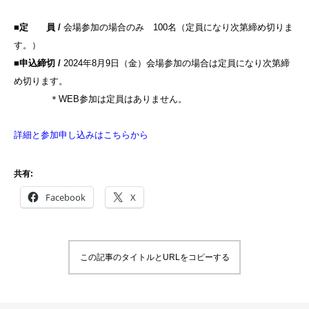
■定 員 /
会
場参加の
場合のみ 1
00名（定
員になり
次第締め
切りま
す
。）
■申込締切
/
20
24年8
月9日
（金）会
場参加の
場合は定
員になり
次第締
め
切ります
。
＊WEB参加は定員はありません。
詳細と参加申し込みはこちらから
共有:
Facebook
X
この記事のタイトルとURLをコピーする