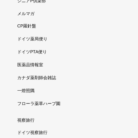
シニアP倶楽部
メルマガ
CP羅針盤
ドイツ薬局便り
ドイツPTA便り
医薬品情報室
カナダ薬剤師会雑誌
一燈照隅
フローラ薬草ハーブ園
視察旅行
ドイツ視察旅行