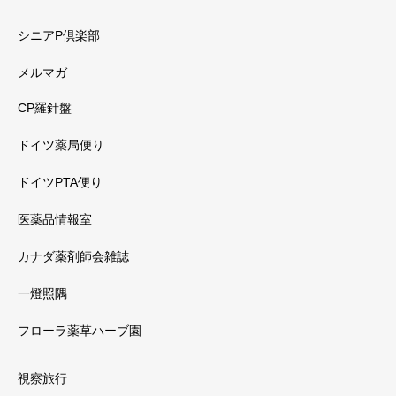
シニアP倶楽部
メルマガ
CP羅針盤
ドイツ薬局便り
ドイツPTA便り
医薬品情報室
カナダ薬剤師会雑誌
一燈照隅
フローラ薬草ハーブ園
視察旅行