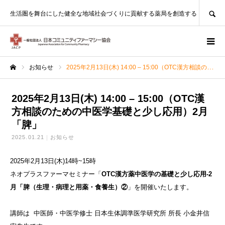
SEARCH
生活圏を舞台にした健全な地域社会づくりに貢献する薬局を創造する
お知らせ
2025年2月13日(木) 14:00 – 15:00（OTC漢方相談のための中医学基礎と少し応用）2月「脾」
ホーム
2025年2月13日(木) 14:00 – 15:00（OTC漢
方相談のための中医学基礎と少し応用）2月
「脾」
2025.01.21
お知らせ
2025年2月13日(木)14時~15時
ネオプラスファーマセミナー「
OTC漢方薬中医学の基礎と少し応用-2
月「脾（生
理・病理
と用薬・
食養生）②
」を開催いたします。
講師は 中医師
・中医学
修士 日本生体
調準医学
研究所
所長 小金
井信