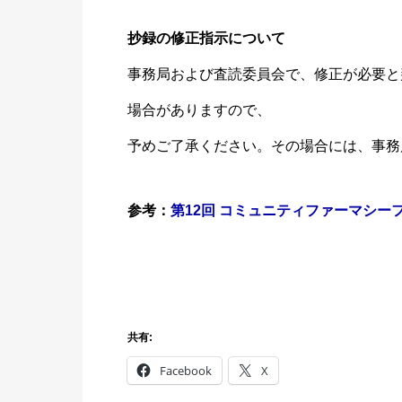
抄録の修
正指示に
ついて
事務局お
よび査読
委員会で
、修正が
必要と
場合があ
りますの
で、
予めご了
承くださ
い。その
場合には
、事務
参考：
第12回 コミュニティファーマシー
共有:
Facebook
X