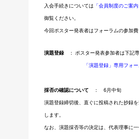
入会手続
きについ
ては
「会員制度のご案内
御覧くだ
さい。
今回ポス
ター発表
者はフォ
ーラムの
参加費
演題登録
： ポ
スター発
表参加者
は下記
「演題登
録」専用
フォー
採否の確
認につい
て
：
6月中旬
演題登録
締切後、
直ぐに投
稿された
抄録を
します。
なお、演
題採否等
の決定は
、代表理
事に一