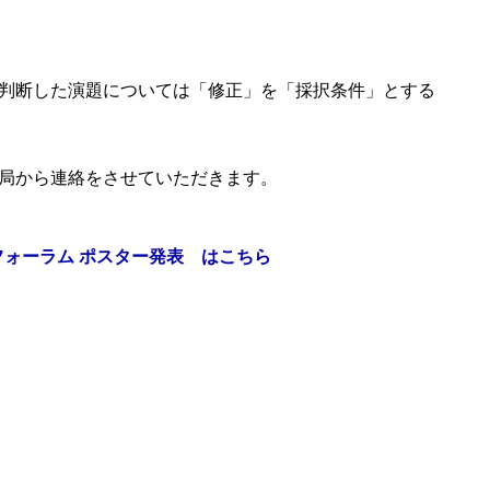
判
断した演
題につい
ては「修
正」を「
採択条件
」とする
局
から連絡
をさせて
いただき
ます。
フォーラム ポスター発表 はこちら