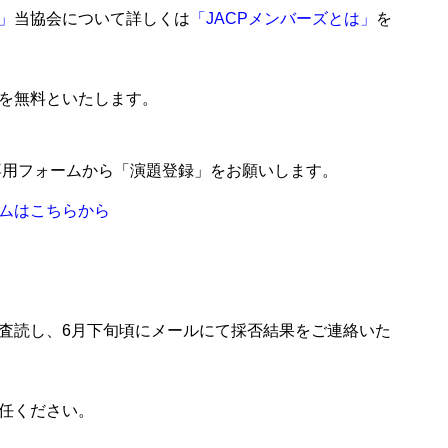
」
当協会について詳しくは
「J
ACPメ
ンバーズ
とは」
を
を
無料とい
たします
。
専
用フォー
ムから「
演題登録
」をお願
いします
。
ム
はこちら
から
査
読し、6
月下旬頃
にメール
にて採否
結果をご
連絡いた
任
ください
。