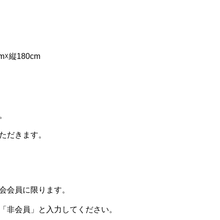
m☓縦
180c
m
。
た
だきます
。
会
会員に限
ります。
「
非会員」
と入力し
てくださ
い。