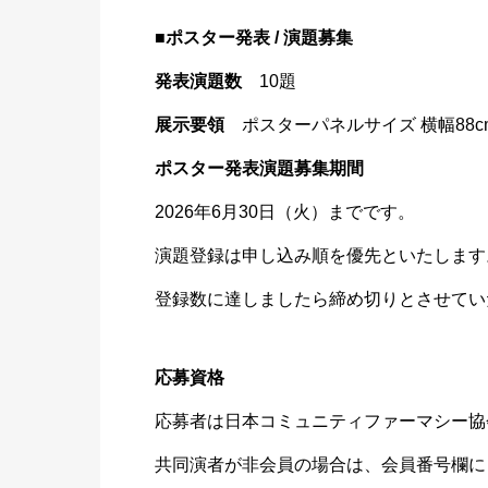
■ポスター発表 / 演題募集
発表演題
数
10
題
展示要領
ポスタ
ーパネル
サイズ 横幅88
c
ポスター
発表演題
募集期間
2026年6月30日（火）までです。
演題登録
は申し込
み順を優
先といた
します
登録数に
達しまし
たら締め
切りとさ
せてい
応募資格
応募者は
日本コミ
ュニティ
ファーマ
シー協
共同演者
が非会員
の場合は
、会員番
号欄に