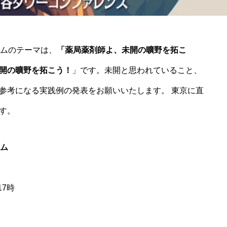
ムのテー
マは、
「薬局薬剤師よ、未開の曠野を拓こ
開の曠野を拓こう！
」です。未開と思われていること、
参
考になる
実践例の
発表をお
願いいた
します。
東京に
直
す。
ラム
17時