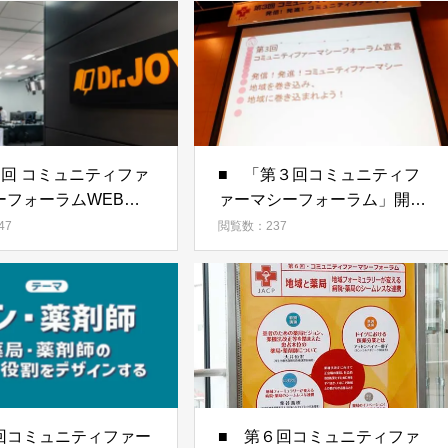
ティファ
■ 「第３回コミュニティフ
ーフォーラムWEBご
ァーマシーフォーラム」開催
報告
47
閲覧数：237
1回コミュニティファー
■ 第６回コミュニティファ