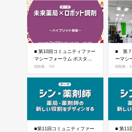
■ 第10回コミュニティファー
■ 第７回 コミュニ
マシーフォーラム ポスター
ーマシ
発表演題募集
報告
閲覧数：755
閲覧数：3
■第11回コミュニティファー
■ 第1