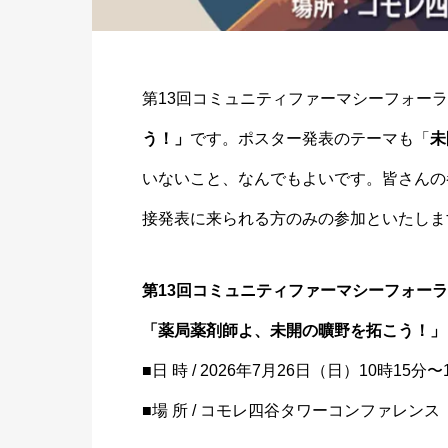
第13回
コミュニ
ティファ
ーマシー
フォーラ
う！」
です。ポスタ
ー発表の
テーマも
「
未
いないこと、なんで
もよいです。皆
さんの
接発表
に来られ
る方のみ
の参加と
いたしま
第13回コミュニティファーマシーフォー
「薬局薬剤師よ、未開の曠野を拓こう！」
■日 時 / 2026年7月26日（日）10時15分〜
■場 所 / コモレ四谷タワーコンファレンス