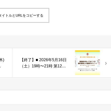
タイトルとURLをコピーする
木)
【終了】■ 2026年5月16日
方
（土）19時〜21時 第12期
月
CP研究会第２回「薬剤師
学
が知っておくべき歯科医療
との連携のポイント」