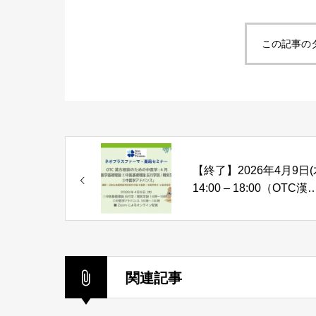
この記事の
【終了】2026年4月9日(
14:00 – 18:00（OTC漢
相談のための中医学） 4
「①中医基礎理論 五行
説/精気学説 ②中医学アド
バンス」
関連記事