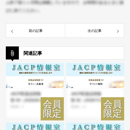
ム終了後１ヶ月間は掲載していますので、お時間のあるときに遊
びに来てください。
前の記事
次の記事
関連記事
JACP医薬品情報
JACP医薬品情報
室-93（2026/8/1）
室-92（2026/7/1）
閲覧数：8
閲覧数：24