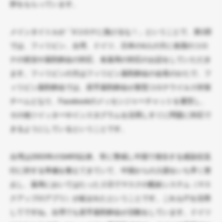
辞をもらっています。
メインタイトルが「♯コロナに負けるな！」ということで、第1部
では、フィリピン、台湾、ドイツ、日本の4人の方に各国のコロ
ナの状況や薬剤師会の対応、各薬局の対応のお話をしていただき
ます。フィリピンの方はフィリピン薬剤師会の会長のかたで、フ
ィリピン薬剤師会では、若手薬剤師会が新型コロナウイルス対策
チームとなり、Facebookのメッセンジャーチャットを運営し、
その他ツイッターやインスタグラムを活用しすぐに問題に対応で
きるようにしているということです。
台湾は2003年のSARS以来、常に警戒し中国で発生する感染症流
行に対する準備を整えてきていて、中国からの入国をいち早く禁
止し、薬局においてはたった２日でマスクの配給システム（マス
クアップのアプリ）が組まれたということです。これもITを活用
してですね。台湾でも若手薬剤師会が活動をしています。ドイツ