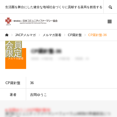
SEARCH
生活圏を舞台にした健全な地域社会づくりに貢献する薬局を創造する
JACPメルマガ
メルマガ新着
CP羅針盤
CP羅針盤-36
ホーム
CP羅針盤-36
メルマガ新着
投稿者 :
CP羅針盤
CP羅針盤
閲覧数：39
CP羅針盤
36
著者
吉岡ゆうこ
● 吉岡ゆうこのCP羅針盤36
第7回コミュニティファーマシーフォーラムWEBの準備状況につ