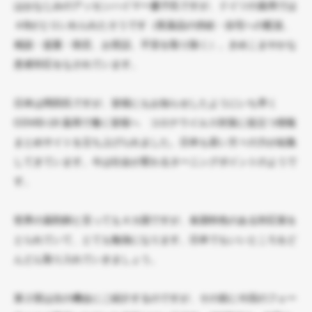
はおなじみのアッセンハイマー慶子氏ですが、ドイツの薬局では
４Bがとりいれられたそうです（医薬品の供給・自宅への配送、
相談・提案・助言、お世話、不安を取り除く）。きめこまやかな
患者対応をなされています。
日本は岡田氏ですが、皆様にもお知らせしたようにいち早く
COVID-19 薬局で働く皆様へ コロナウイルス対策に役立つ情報
まとめサイトを立ち上げられました。日本も若い方々の力が結集
してきています。今は社会が変わるターニングポイントのようで
す。
世界の薬剤師と言っても４カ国ですが、各国特色のある対応策を
とられていて、とても勉強になります。日本でもいいところをど
んどん取り入れていきましょう。
第２部は次の機会にご紹介するのですが、その前に今回のフォー