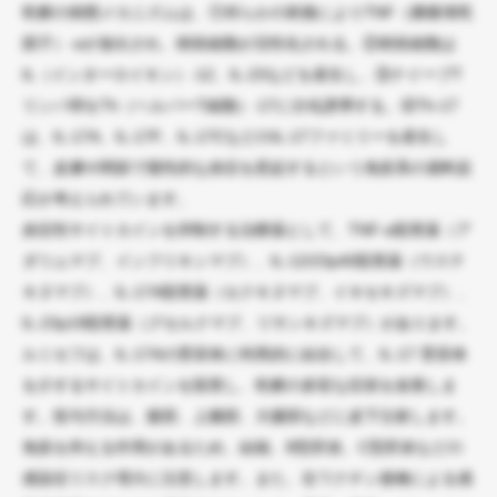
乾癬の病態メカニズムは、①何らかの刺激によりTNF（腫瘍壊死
因子）-αが放出され、樹状細胞が活性化される。②樹状細胞は
IL（インターロイキン）-12、IL-23などを産生し、③ナイーブT
リンパ球をTh（ヘルパーT細胞）-17に分化誘導する。④Th-17
は、IL-17A、IL-17F、IL-17CなどのIL-17ファミリーを産生し
て、皮膚や関節で慢性的な炎症を惹起するという免疫系の過剰反
応が考えられています。
炎症性サイトカインを抑制する治療薬として、TNF-α阻害薬（ア
ダリムマブ、インフリキシマブ）、IL-12/23p40阻害薬（ウステ
キヌマブ）、IL-17A阻害薬（セクキヌマブ、イキセキズマブ）、
IL-23p19阻害薬（グセルクマブ、リサンキズマブ）があります。
ルミセフは、IL-17Aの受容体に特異的に結合して、IL-17 受容体
を介するサイトカインを阻害し、乾癬の多彩な症状を改善しま
す。投与方法は、腹部、上腕部、大腿部などに皮下注射します。
免疫を抑える作用があるため、結核、B型肝炎、C型肝炎などの
感染症リスク増大に注意します。また、生ワクチン接種による感