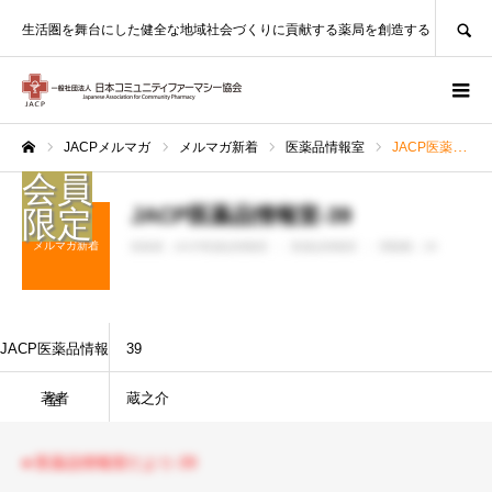
SEARCH
生活圏を舞台にした健全な地域社会づくりに貢献する薬局を創造する
JACPメルマガ
メルマガ新着
医薬品情報室
JACP医薬品情報室-39
ホーム
JACP医薬品情報室-39
メルマガ新着
投稿者 :
JACP医薬品情報室
医薬品情報室
閲覧数：29
JACP医薬品情報
39
著者
蔵之介
室
● 医薬品情報室だより-39