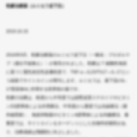
乾癬治療薬（ルミセフ皮下注）
2019.10.15
2016年9月、乾癬治療薬のルミセフ皮下注〔一般名：ブロダルマ
ブ（遺伝子組換え）〕が発売されました。乾癬は T 細胞性免疫
に基づく慢性炎症性皮膚疾患で、TNF-α→IL23/Th17→IL-17とい
う経路でサイトカインが関与します。ルミセフは、最下流のIL-
17受容体Aに作用する世界初の薬です。
乾癬の治療は、軽度から中等度では副腎皮質ステロイドやビタミ
ンD3誘導体による外用療法、中等度から重度では光線療法（紫
外線照射）、免疫抑制薬やビタミンA誘導体による内服療法、最
重度では、サイトカインをターゲットにした生物学的製剤があ
り、治療成績は飛躍的に向上しました。