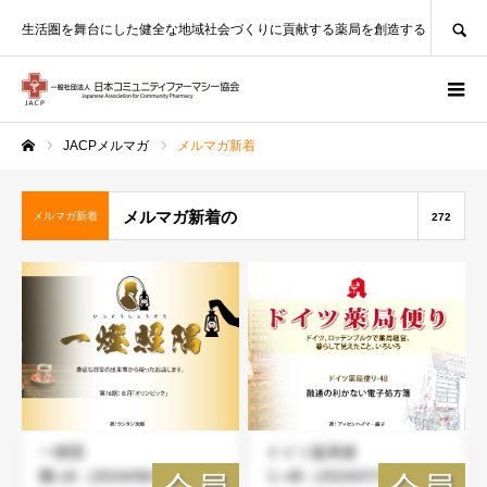
SEARCH
生活圏を舞台にした健全な地域社会づくりに貢献する薬局を創造する
JACPメルマガ
メルマガ新着
ホーム
メルマガ新着の
メルマガ新着
272
一燈照
ドイツ薬局便
隅-16（2024/08/1）
り-48（2024/07/30）