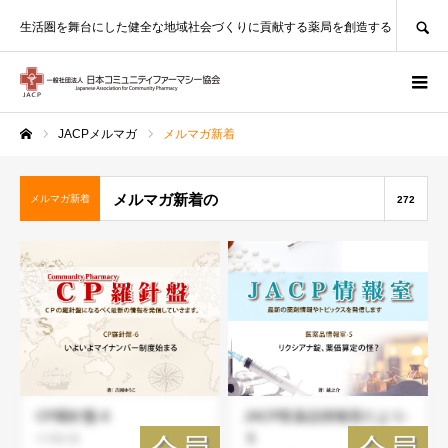
SEARCH
生活圏を舞台にした健全な地域社会づくりに貢献する薬局を創造する
JACPメルマガ
メルマガ新着
ホーム
メルマガ新着の
メルマガ新着
272
CP羅針盤-6
JACP医薬品情報室だより-
５
CP羅針盤